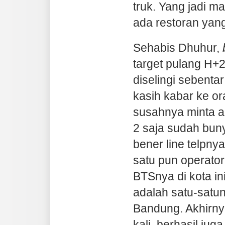
truk. Yang jadi m
ada restoran yang
Sehabis Dhuhur,
target pulang H+2
diselingi sebenta
kasih kabar ke or
susahnya minta a
2 saja sudah buny
bener line telpny
satu pun operato
BTSnya di kota ini
adalah satu-satu
Bandung. Akhirnya
kali, berhasil juga