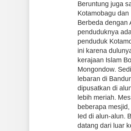
Beruntung juga sa
Kotamobagu dan b
Berbeda dengan A
penduduknya adal
penduduk Kotamo
ini karena duluny
kerajaan Islam B
Mongondow. Sedi
lebaran di Bandung
dipusatkan di alu
lebih meriah. Mesk
beberapa mesjid,
Ied di alun-alun.
datang dari luar