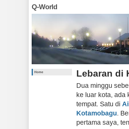
Q-World
Lebaran di
Home
Dua minggu sebel
ke luar kota, ada 
tempat. Satu di
Ai
Kotamobagu
. B
pertama saya, ten