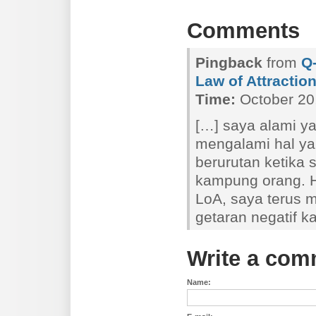
Comments
Pingback
from
Q
Law of Attractio
Time:
October 20
[…] saya alami y
mengalami hal yan
berurutan ketika 
kampung orang. H
LoA, saya terus
getaran negatif k
Write a com
Name: