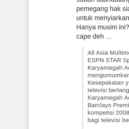
pemegang hak si
untuk menyiarka
Hanya musim ini?
cape deh …
All Asia Multi
ESPN STAR Sp
Karyamegah Adi
mengumumkan 
Kesepakatan y
televisi berlan
Karyamegah Ad
Barclays Prem
kompetisi 2008
bagi televisi 