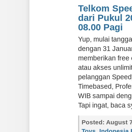
Telkom Spe
dari Pukul 
08.00 Pagi
Yup, mulai tangg
dengan 31 Januar
memberikan free 
atau akses unlim
pelanggan Speedy 
Timebased, Profes
WIB sampai denga
Tapi ingat, baca 
Posted:
August 7
Toys
,
Indonesia