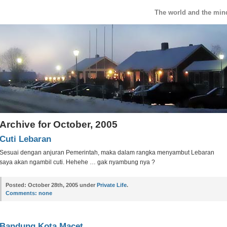
The world and the min
Archive for October, 2005
Cuti Lebaran
Sesuai dengan anjuran Pemerintah, maka dalam rangka menyambut Lebaran
saya akan ngambil cuti. Hehehe … gak nyambung nya ?
Posted:
October 28th, 2005 under
Private Life
.
Comments:
none
Bandung Kota Macet