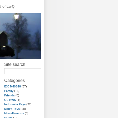
d of Lu-Q
Site search
Categories
E30 M40B18
(57)
Family
(16)
Friends
(0)
GL HWS
(1)
Indonesia Raya
(27)
Man's Toys
(28)
Miscellaneous
(6)
Music
(17)