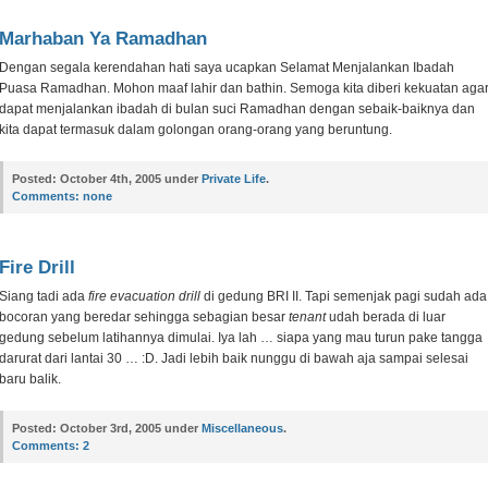
Marhaban Ya Ramadhan
Dengan segala kerendahan hati saya ucapkan Selamat Menjalankan Ibadah
Puasa Ramadhan. Mohon maaf lahir dan bathin. Semoga kita diberi kekuatan aga
dapat menjalankan ibadah di bulan suci Ramadhan dengan sebaik-baiknya dan
kita dapat termasuk dalam golongan orang-orang yang beruntung.
Posted:
October 4th, 2005 under
Private Life
.
Comments:
none
Fire Drill
Siang tadi ada
fire evacuation drill
di gedung BRI II. Tapi semenjak pagi sudah ada
bocoran yang beredar sehingga sebagian besar
tenant
udah berada di luar
gedung sebelum latihannya dimulai. Iya lah … siapa yang mau turun pake tangga
darurat dari lantai 30 … :D. Jadi lebih baik nunggu di bawah aja sampai selesai
baru balik.
Posted:
October 3rd, 2005 under
Miscellaneous
.
Comments:
2